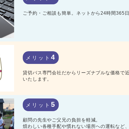
ご予約・ご相談も簡単。ネットから24時間365
4
メリット
貸切バス専門会社だからリーズナブルな価格で
いたします。
5
メリット
顧問の先生やご父兄の負担を軽減。
煩わしい各種手配や慣れない場所への運転など