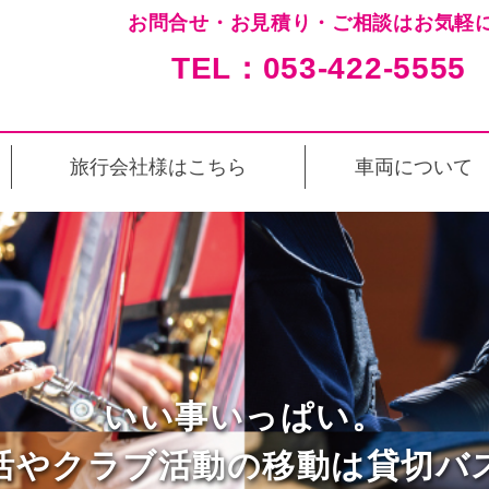
お問合せ・お見積り・ご相談はお気軽に
TEL：053-422-5555
旅行会社様はこちら
車両について
いい事いっぱい。
活やクラブ活動の移動は
貸切バ