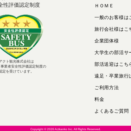
全性評価認定制度
ＨＯＭＥ
一般のお客様は
旅行会社様はこ
企業団体様
大学生の部活サ
アクト観光株式会社は
部活送迎はこち
ス事業者安全性評価認定制度の
認定を受けています。
遠足・卒業旅行
ご利用方法
料金
よくあるご質問
Copyright ©
2026 Actkanko Inc. All Rights Reserved.