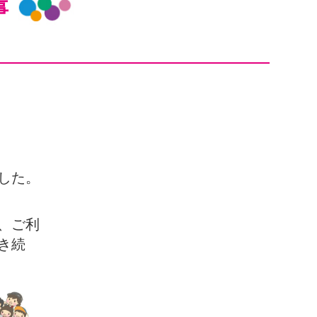
事
した。
、ご利
き続