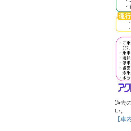
過去
い。
【車