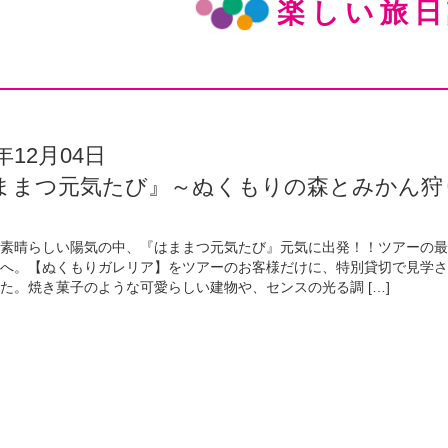
楽しい旅日
0年12月04日
ままつ元気たび』～ぬくもりの森とみかん狩
の素晴らしい陽気の中、『はままつ元気たび』元気に出発！！ツアーの
森へ。【ぬくもりガレリア】をツアーのお客様だけに、特別貸切で見学
た。焼き菓子のような可愛らしい建物や、センスの光る調 […]