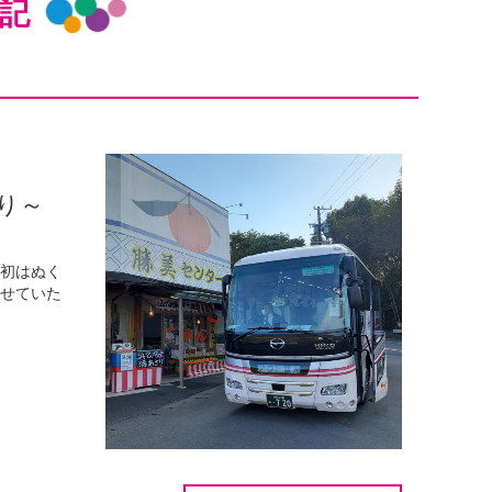
記
り～
最初はぬく
させていた