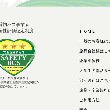
貸切バス事業者
全性評価認定制度
ＨＯＭＥ
一般のお客様は
旅行会社様はこ
企業団体様
大学生の部活サ
アクト観光株式会社は
部活送迎はこち
ス事業者安全性評価認定制度の
認定を受けています。
遠足・卒業旅行
ご利用方法
料金